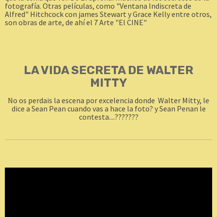
fotografía. Otras películas, como "Ventana Indiscreta de
Alfred" Hitchcock con james Stewart y Grace Kelly entre otros,
son obras de arte, de ahí el 7 Arte "El CINE"
LA VIDA SECRETA DE WALTER
MITTY
No os
perdais
la escena por
excelencia
donde
Walter
Mitty, le
dice a Sean Pean cuando vas a hace la foto? y Sean Penan le
contesta....???????