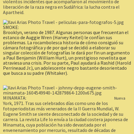
violentos incidentes que acompañaron al movimiento de
liberación de la raza negra en Sudáfrica: la lucha contra el
Apartheid
.
SMOKE:
Brooklyn, verano de 1987. Algunas personas que
frecuentan el
estanco
de Auggie Wren (Harvey Keitel) le confían sus
problemas. La rocambolesca historia de cómo consiguió su
cámara fotográfica y de por qué se decidió a elaborar su
singular colección de fotografías le dará por fin un argumento
a Paul Benjamin (William Hurt), un prestigioso novelista que
atraviesa una crisis. Por su parte, Paul ayudará a R
ashid (Harold
Perrineaud Jr.), un adolescente negro bastante desorientado
que busca a su padre (Whitaker).
MINAMATA:
Nueva
York, 1971. Tras sus celebrados días como uno de los
fotoperiodistas más venerados de la II Guerra Mundial, W.
Eugene Smith se siente desconectado de la sociedad y de su
carrera. La revista Life lo envía a
la
ciudad costera japonesa de
Minamata, cuya población ha sido devastada por el
envenenamiento por mercurio, resultado de décadas de