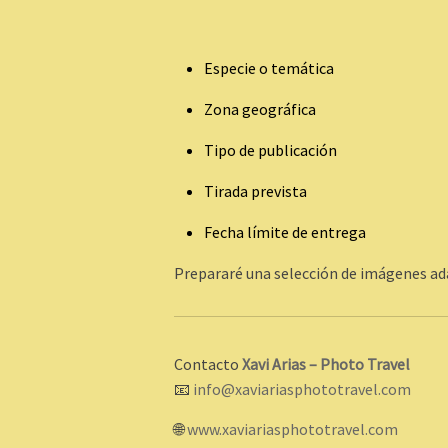
Especie o temática
Zona geográfica
Tipo de publicación
Tirada prevista
Fecha límite de entrega
Prepararé una selección de imágenes ada
Contacto
Xavi Arias – Photo Travel
📧
info@xaviariasphototravel.com
🌐
www.xaviariasphototravel.com